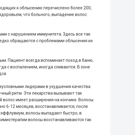
иводящих к облысению перечислено более 200,
здоровьем, что больного, выпадение волос
ными с нарушением иммунитета. Здесь все так
 редко обращаются с проблемами облысения их
ным. Пациент всегда вспоминает поход в баню,
гда с воспалением, иногда сливаются. В зоне
дса.
езусловными лидерами в ухудшения качества
чный ритм. Эти лекарства вызывают так
 волос имеет расширения на кончике. Волосы
но 6-12 месяцев, восстанавливается, после
 эффлувиум, волосы выпадают быстро, в
 химиотерапии волосы восстанавливаются так