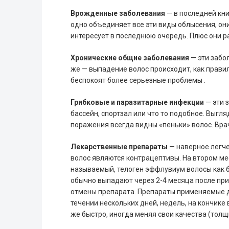
Врожденные заболевания
— в последней кни
одно объединяет все эти виды облысения, он
интересует в последнюю очередь. Плюс они р
Хронические общие заболевания
— эти забо
же — выпадение волос происходит, как прави
беспокоят более серьезные проблемы .
Грибковые и паразитарные инфекции
— эти 
бассейн, спортзал или что то подобное. Выгл
поражения всегда видны «пеньки» волос. Вра
Лекарственные препараты
— наверное легч
волос являются контрацептивы. На втором ме
называемый, телоген эффлувиум волосы как 
обычно выпадают через 2-4 месяца после прие
отмены препарата. Препараты применяемые д
течении нескольких дней, недель, на кончик
же быстро, иногда меняя свои качества (толщ