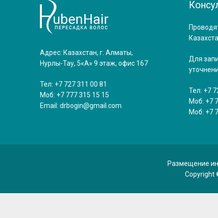
Консу
Проводят
Казахста
Адрес: Казахстан, г. Алматы,
Для запи
Нурлы-Тау, 5«А» 9 этаж, офис 167
уточнени
Тел:
+7 727 311 00 81
Тел:
+7 7
Моб:
+7 777 315 15 15
Моб:
+7 
Email:
drbogin@gmail.com
Моб:
+7 
Размещение инф
Copyright