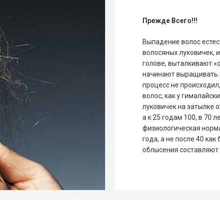
Прежде Всего!!!
Выпадение волос естес
волосяных луковичек, и
голове, выталкивают «
начинают выращивать н
процесс не происходил,
волос, как у гималайск
луковичек на затылке ок
а к 25 годам 100, в 70 
физиологическая норма,
года, а не после 40 ка
облысения составляют