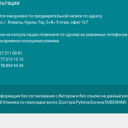
льтации
ся ежедневно по предварительной записи по адресу:
н, г. Алматы, Нурлы-Тау, 5«А» 9 этаж, офис 167
си на консультацию позвоните по одному из указанных телефонов
я времени посещения клиники.
27 311 00 81
777 315 15 15
778 894 94 94
ормации без согласования с Автором и без ссылки на данный ре
 © Клиника по пересадке волос Доктора Рубена Богина RUBENHAIR.