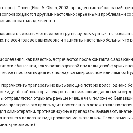
ге проф. Олсен (Elise A. Olsen, 2003) врожденных заболеваний пр
и сопровождаются другими настолько серьезными проблемами со 
азвиваются с младенчества.
левания в основном относятся к группе аутоиммунных, т.е. связан
ло, по всей голове равномерно и пациенты настолько больны, что
заболевания, как известно, встречаются после контакта с заражен
ядят эти облысения, как участки округлой или кольцевой формы ино
ч может поставить диагноз пользуясь микроскопом или лампой Ву
е перечислить препараты не вызывающие потерю волос, однако б
сте идут бетаблокаторы, лекарства понижающие давление и серде
бы отправляются отдыхать раньше и чаще чем положено. Выпавший
ма препарата это происходит постепенно, а затем также постепен
ля химиотерапии, противовирусные препараты, вызывают, анаген
е выпавшего волоса не видн расширение «капелька». После отмены
ина, кучерявость)