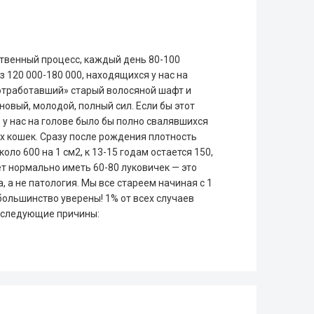
твенный процесс, каждый день 80-100
з 120 000-180 000, находящихся у нас на
отработавший» старый волосяной шафт и
овый, молодой, полный сил. Если бы этот
 у нас на голове было бы полно свалявшихся
их кошек. Сразу после рождения плотность
оло 600 на 1 см2, к 13-15 годам остается 150,
лет нормально иметь 60-80 луковичек — это
 а не патология. Мы все стареем начиная с 1
к большинство уверены! 1% от всех случаев
 следующие причины: