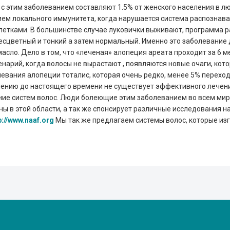
с этим заболеванием составляют 1.5% от женского населения в лю
ием локального иммунитета, когда нарушается система распознава
летками. В большинстве случае луковички выживают, программа р
есцветный и тонкий а затем нормальный. Именно это заболевани
 масло. Дело в том, что «леченая» алопеция ареата проходит за 6 м
енарий, когда волосы не вырастают , появляются новые очаги, ко
евания алопеции тоталис, которая очень редко, менее 5% переход
алению до настоящего времени не существует эффективного лечен
ие систем волос. Люди болеющие этим заболеванием во всем мир
 в этой области, а так же спонсирует различные исследования н
p://www.naaf.org
Мы так же предлагаем системы волос, которые из