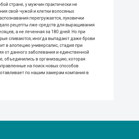
бой стране, у мужчин практически не
ния свой-чужой и клетки волосяных
аспознавания перегружается, луковички
е дало рецепты лже-средств для выращивания
есяцев, а не леченная за 180 дней. Но при
торые сливаются, иногда выпадают даже брови
ит в алопецию универсалис, стадия при
ия от данного заболевания и единственной
е, объединились в организацию, которая
аправленные на поиск новых способов
готавливает по нашим замерам компания в