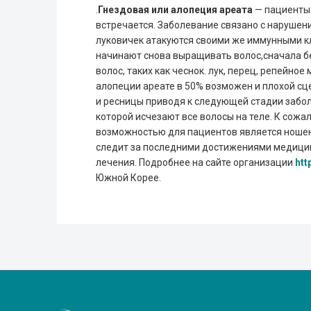
.
Гнездовая или алопеция ареата
— пациенты 
встречается. Заболевание связано с нарушен
луковичек атакуются своими же иммунными к
начинают снова выращивать волос,сначала б
волос, таких как чеснок. лук, перец, репейное
алопеции ареате в 50% возможен и плохой сц
и ресницы приводя к следующей стадии забол
которой исчезают все волосы на теле. К сож
возможностью для пациентов является ношен
следит за последними достижениями медицины
лечения. Подробнее на сайте организации
htt
Южной Корее.